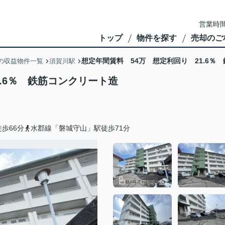
営業時間
トップ
物件を探す
売却のご
想定年間賃料 54万 想定利回り 21.6％
の収益物件一覧
須賀川駅
.6％ 鉄筋コンクリート造
歩66分
水郡線「磐城守山」駅徒歩71分