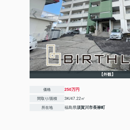
【外観】
250万円
価格
3K/47.22㎡
間取り/面積
福島県
須賀川市
長禄町
所在地