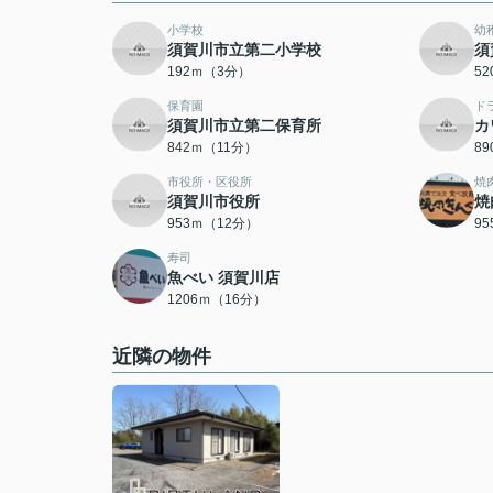
小学校
幼
須賀川市立第二小学校
須
192ｍ（3分）
5
保育園
ド
須賀川市立第二保育所
カ
842ｍ（11分）
8
市役所・区役所
焼
須賀川市役所
焼
953ｍ（12分）
9
寿司
魚べい 須賀川店
1206ｍ（16分）
近隣の物件