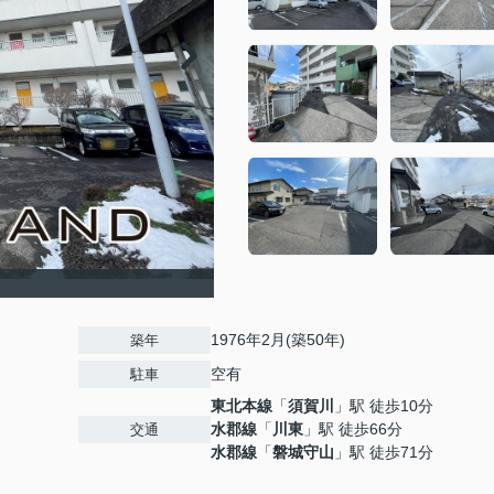
1976年2月(築50年)
築年
空有
駐車
東北本線
「
須賀川
」駅 徒歩10分
水郡線
「
川東
」駅 徒歩66分
交通
水郡線
「
磐城守山
」駅 徒歩71分