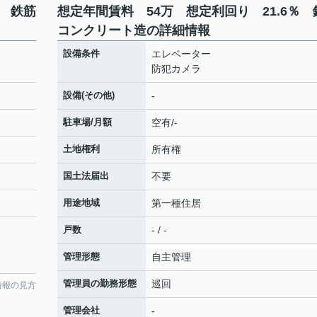
％ 鉄筋
想定年間賃料 54万 想定利回り 21.6％ 
コンクリート造の詳細情報
り
設備条件
エレベーター
防犯カメラ
設備(その他)
-
駐車場/月額
空有/-
土地権利
所有権
国土法届出
不要
用途地域
第一種住居
戸数
- / -
管理形態
自主管理
管理員の勤務形態
巡回
情報の見方
管理会社
-