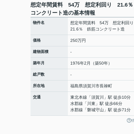
想定年間賃料 54万 想定利回り 21.6
コンクリート造の基本情報
物件名
想定年間賃料 54万 想定利回
21.6％ 鉄筋コンクリート造
価格
250万円
建物面積
-
築年月
1976年2月（築50年）
総戸数
-
所在地
福島県
須賀川市
長禄町
交通
東北本線
「
須賀川
」駅 徒歩10分
水郡線
「
川東
」駅 徒歩66分
水郡線
「
磐城守山
」駅 徒歩71分