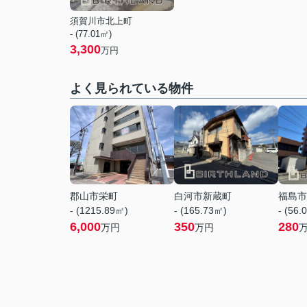
須賀川市北上町
- (77.01㎡)
3,300
万円
よく見られている物件
郡山市栄町
白河市新蔵町
福島市
- (1215.89㎡)
- (165.73㎡)
- (56.
6,000
350
280
万円
万円