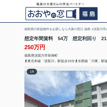
福島県の収益物件をお探しなら大家の窓口 福島
須賀川市
想定年間賃料 54万 想定利回り 21
250万円
福島県
須賀川市
長禄町
東北本線「須賀川」駅徒歩10分
水郡線「川東」駅徒
1
/
8