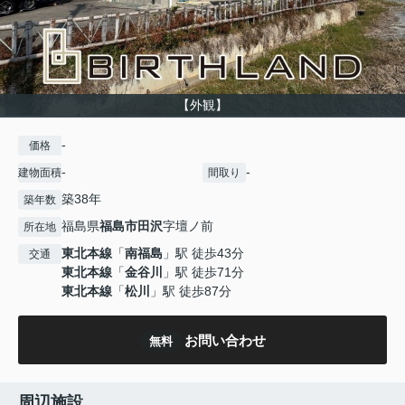
【外観】
-
価格
-
-
建物面積
間取り
築38年
築年数
福島県
福島市
田沢
字壇ノ前
所在地
東北本線
「
南福島
」駅 徒歩43分
交通
東北本線
「
金谷川
」駅 徒歩71分
東北本線
「
松川
」駅 徒歩87分
お問い合わせ
無料
周辺施設