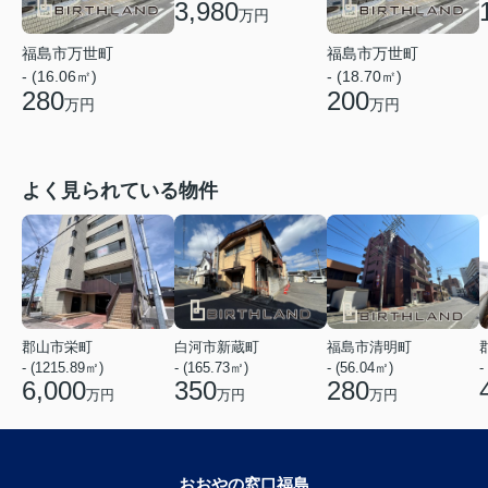
3,980
万円
福島市万世町
福島市万世町
- (16.06㎡)
- (18.70㎡)
280
200
万円
万円
よく見られている物件
郡山市栄町
白河市新蔵町
福島市清明町
- (1215.89㎡)
- (165.73㎡)
- (56.04㎡)
-
6,000
350
280
万円
万円
万円
おおやの窓口福島