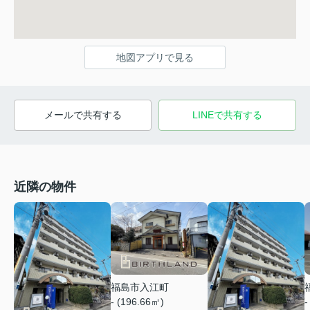
地図アプリで見る
メールで共有する
LINEで共有する
近隣の物件
福島市入江町
- (196.66㎡)
-