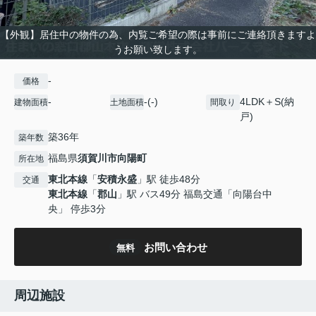
【外観】居住中の物件の為、内覧ご希望の際は事前にご連絡頂きますよ
うお願い致します。
-
価格
-
-(-)
4LDK＋S(納
建物面積
土地面積
間取り
戸)
築36年
築年数
福島県
須賀川市
向陽町
所在地
東北本線
「
安積永盛
」駅 徒歩48分
交通
東北本線
「
郡山
」駅 バス49分 福島交通「向陽台中
央」 停歩3分
お問い合わせ
無料
周辺施設