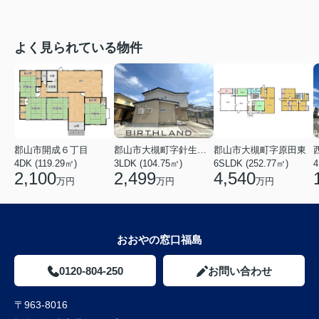
よく見られている物件
郡山市開成６丁目
郡山市大槻町字針生前田
郡山市大槻町字原田東
4DK (119.29㎡)
3LDK (104.75㎡)
6SLDK (252.77㎡)
4
2,100
2,499
4,540
万円
万円
万円
おおやの窓口福島
0120-804-250
お問い合わせ
〒963-8016