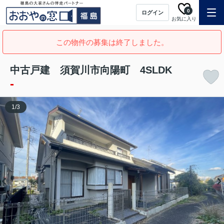
0
ログイン
お気に入り
この物件の募集は終了しました。
中古戸建 須賀川市向陽町 4SLDK
-
1
/
3