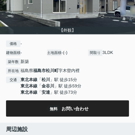
【外観】
-
価格
-
-(-)
3LDK
建物面積
土地面積
間取り
新築
築年数
福島県
福島市
松川町
字木曽内裡
所在地
東北本線
「
松川
」駅 徒歩15分
交通
東北本線
「
金谷川
」駅 徒歩59分
東北本線
「
安達
」駅 徒歩73分
お問い合わせ
無料
周辺施設