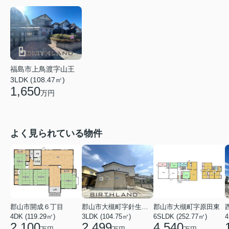
福島市上鳥渡字山王
3LDK (108.47㎡)
1,650
万円
よく見られている物件
郡山市開成６丁目
郡山市大槻町字針生前田
郡山市大槻町字原田東
4DK (119.29㎡)
3LDK (104.75㎡)
6SLDK (252.77㎡)
4
2,100
2,499
4,540