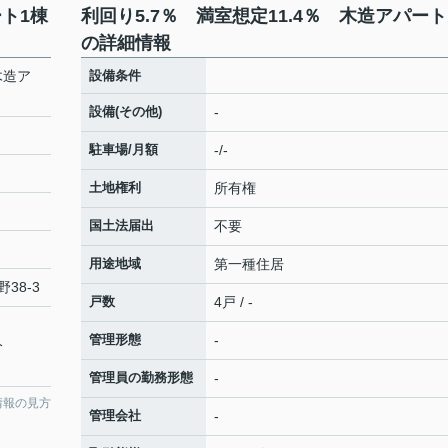
ート1棟
利回り5.7％ 満室想定11.4％ 木造アパート
の詳細情報
木造ア
設備条件
設備(その他)
-
駐車場/月額
-/-
土地権利
所有権
国土法届出
不要
用途地域
第一種住居
38-3
戸数
4戸 / -
管理形態
-
分
管理員の勤務形態
-
情報の見方
管理会社
-