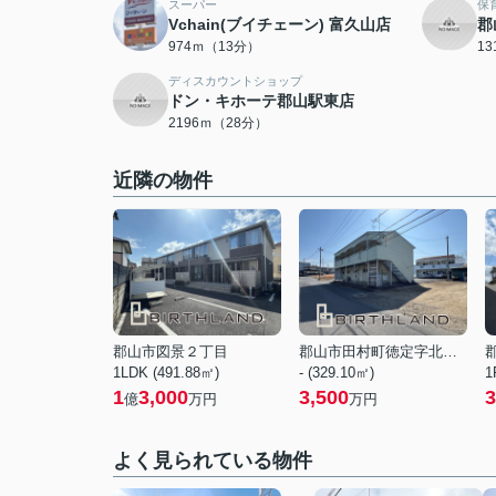
スーパー
保
Vchain(ブイチェーン) 富久山店
郡
974ｍ（13分）
1
ディスカウントショップ
ドン・キホーテ郡山駅東店
2196ｍ（28分）
近隣の物件
郡山市図景２丁目
郡山市田村町徳定字北堀込
1LDK (491.88㎡)
- (329.10㎡)
1
1
3,000
3,500
3
億
万円
万円
よく見られている物件