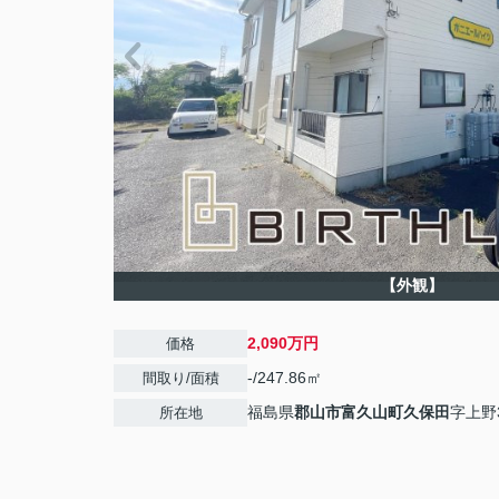
【外観】
2,090万円
価格
-/247.86㎡
間取り/面積
福島県
郡山市
富久山町久保田
字上野3
所在地