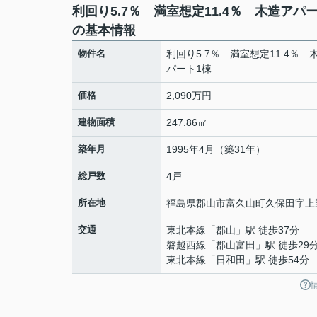
利回り5.7％ 満室想定11.4％ 木造アパ
の基本情報
物件名
利回り5.7％ 満室想定11.4％ 
パート1棟
価格
2,090万円
建物面積
247.86㎡
築年月
1995年4月（築31年）
総戸数
4戸
所在地
福島県
郡山市
富久山町久保田
字上野
交通
東北本線
「
郡山
」駅 徒歩37分
磐越西線
「
郡山富田
」駅 徒歩29
東北本線
「
日和田
」駅 徒歩54分