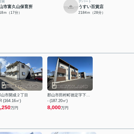
育園
デパート
山市富久山保育所
うすい百貨店
318ｍ（17分）
2184ｍ（28分）
郡山市開成２丁目
郡山市田村町徳定字下河原
R (164.16㎡)
- (187.20㎡)
,250
8,000
万円
万円