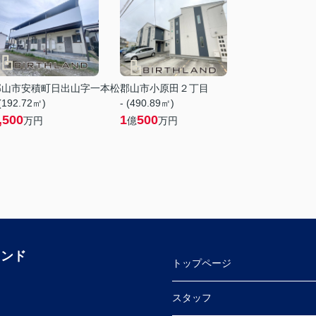
郡山市安積町日出山字一本松
郡山市小原田２丁目
 (192.72㎡)
- (490.89㎡)
,500
1
500
万円
億
万円
ランド
トップページ
スタッフ