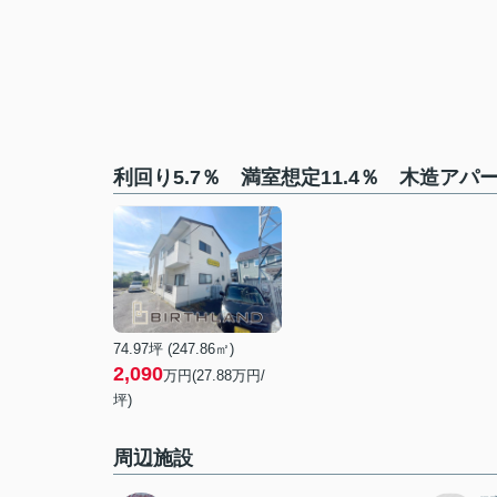
利回り5.7％ 満室想定11.4％ 木造ア
74.97坪 (247.86㎡)
2,090
万円(27.88万円/
坪)
周辺施設