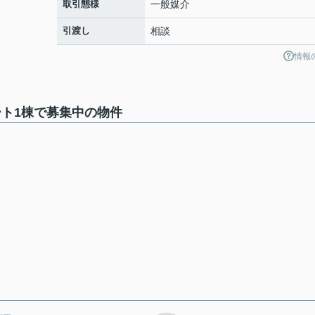
取引態様
一般媒介
引渡し
相談
情報
パート1棟で募集中の物件