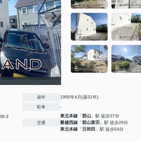
1995年4月(築31年)
築年
-
駐車
東北本線
「
郡山
」駅 徒歩37分
8-3
磐越西線
「
郡山富田
」駅 徒歩29分
交通
東北本線
「
日和田
」駅 徒歩54分