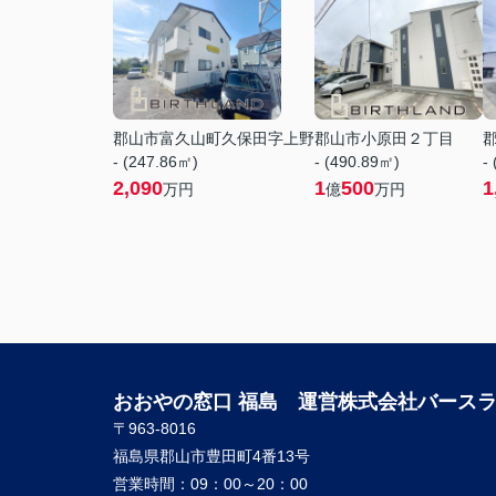
郡山市富久山町久保田字上野
郡山市小原田２丁目
- (247.86㎡)
- (490.89㎡)
-
2,090
1
500
1
万円
億
万円
おおやの窓口 福島 運営株式会社バース
〒963-8016
福島県郡山市豊田町4番13号
営業時間：
09：00～20：00