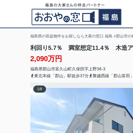
福島県の収益物件をお探しなら大家の窓口 福島
郡山市の
利回り5.7％ 満室想定11.4％ 木造
2,090万円
福島県
郡山市
富久山町久保田
字上野38-3
東北本線「郡山」駅徒歩37分
磐越西線「郡山富田」
1
/
8