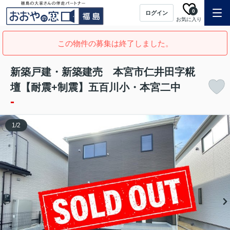
0
ログイン
お気に入り
この物件の募集は終了しました。
新築戸建・新築建売 本宮市仁井田字糀
壇【耐震+制震】五百川小・本宮二中
-
1
/
2