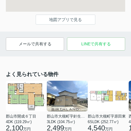
地図アプリで見る
メールで共有する
LINEで共有する
よく見られている物件
郡山市開成６丁目
郡山市大槻町字針生前田
郡山市大槻町字原田東
4DK (119.29㎡)
3LDK (104.75㎡)
6SLDK (252.77㎡)
4
2,100
2,499
4,540
万円
万円
万円