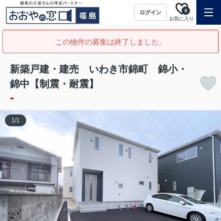
0
ログイン
お気に入り
この物件の募集は終了しました。
新築戸建・建売 いわき市錦町 錦小・
錦中【制震・耐震】
-
1
/
1