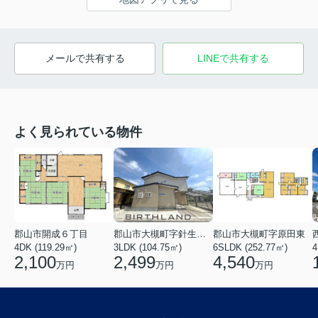
メールで共有する
LINEで共有する
よく見られている物件
郡山市開成６丁目
郡山市大槻町字針生前田
郡山市大槻町字原田東
4DK (119.29㎡)
3LDK (104.75㎡)
6SLDK (252.77㎡)
4
2,100
2,499
4,540
万円
万円
万円