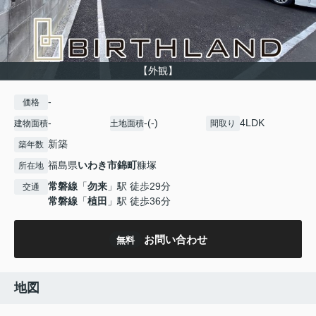
【外観】
-
価格
-
-(-)
4LDK
建物面積
土地面積
間取り
新築
築年数
福島県
いわき市
錦町
糠塚
所在地
常磐線
「
勿来
」駅 徒歩29分
交通
常磐線
「
植田
」駅 徒歩36分
お問い合わせ
無料
地図