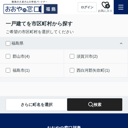
0
ログイン
お気に入り
一戸建てを市区町村から探す
ご希望の市区町村を選択してください
福島県
郡山市(4)
須賀川市(2)
福島市(1)
西白河郡矢吹町(1)
さらに町名を選択
検索
おおやの窓口福島