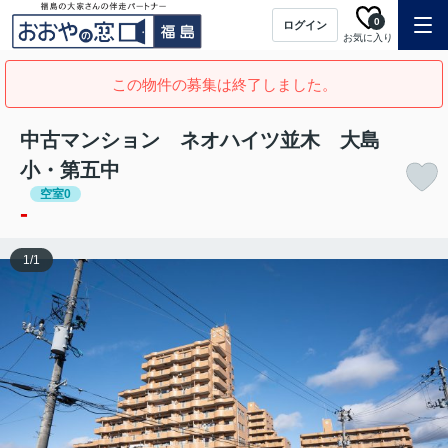
0
ログイン
お気に入り
この物件の募集は終了しました。
中古マンション ネオハイツ並木 大島
小・第五中
空室0
-
1
/
1