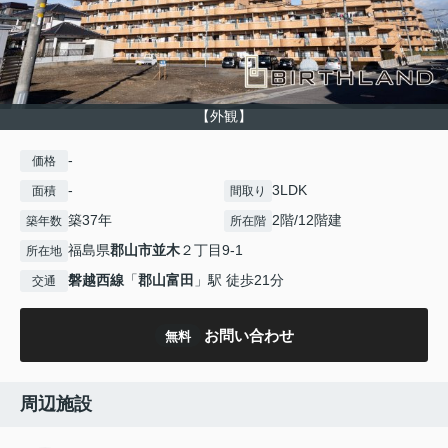
【外観】
-
価格
-
3LDK
面積
間取り
築37年
2階/12階建
築年数
所在階
福島県
郡山市
並木
２丁目9-1
所在地
磐越西線
「
郡山富田
」駅 徒歩21分
交通
お問い合わせ
無料
周辺施設