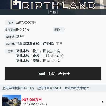
【外観】
1億7,000万円
価格
542.79㎡
-
建物面積
間取り
築8年
築年数
福島県
福島市
松川町美郷
２丁目
所在地
東北本線
「
松川
」駅 徒歩29分
交通
東北本線
「
金谷川
」駅 徒歩40分
東北本線
「
安達
」駅 徒歩82分
お問い合わせ
無料
想定年間賃料1,448.1万 想定利回り8.51％ 木造の販売中物件
1億7,000万円
164.19坪(542.79㎡)