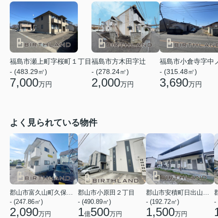
福島市瀬上町字桜町１丁目
福島市方木田字辻
福島市小倉寺字中
- (483.29㎡)
- (278.24㎡)
- (315.48㎡)
7,000
2,000
3,690
万円
万円
万円
よく見られている物件
郡山市富久山町久保田字上野
郡山市小原田２丁目
郡山市安積町日出山字一本松
- (247.86㎡)
- (490.89㎡)
- (192.72㎡)
-
2,090
1
500
1,500
万円
億
万円
万円