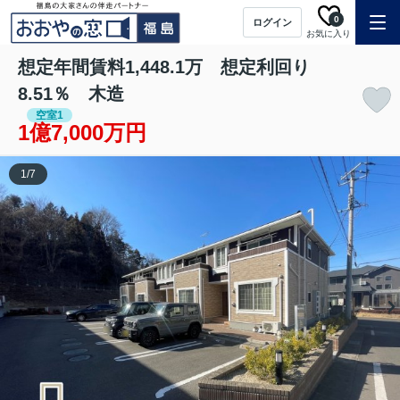
0
ログイン
お気に入り
想定年間賃料1,448.1万 想定利回り
8.51％ 木造
空室1
1億7,000万円
1
/
7