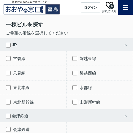
0
ログイン
お気に入り
一棟ビルを探す
ご希望の沿線を選択してください
JR
常磐線
磐越東線
只見線
磐越西線
東北本線
水郡線
東北新幹線
山形新幹線
会津鉄道
会津鉄道