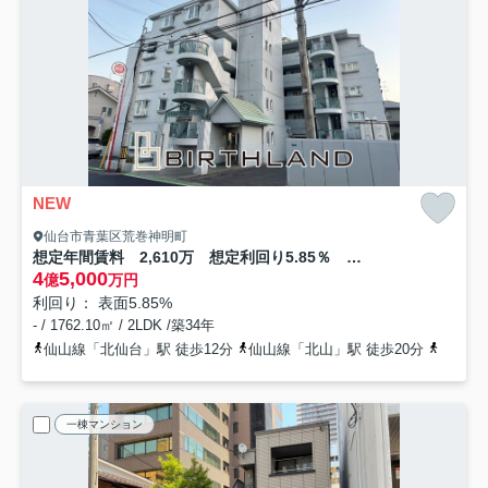
NEW
仙台市青葉区荒巻神明町
想定年間賃料 2,610万 想定利回り5.85％ 鉄筋コンクリート造
4
5,000
億
万円
利回り： 表面5.85%
- / 1762.10㎡ / 2LDK /築34年
仙山線「北仙台」駅 徒歩12分
仙山線「北山」駅 徒歩20分
仙台市
一棟マンション