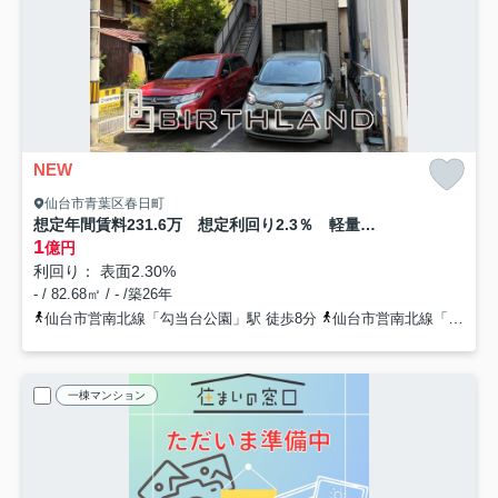
NEW
仙台市青葉区春日町
想定年間賃料231.6万 想定利回り2.3％ 軽量鉄骨造
1
億円
利回り： 表面2.30%
- / 82.68㎡ / - /築26年
仙台市営南北線「勾当台公園」駅 徒歩8分
仙台市営南北線「北四番丁」駅 徒歩14分
一棟マンション