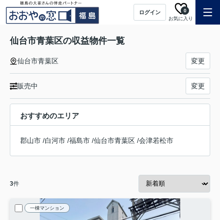
0
ログイン
お気に入り
仙台市青葉区の収益物件一覧
仙台市青葉区
変更
販売中
変更
おすすめのエリア
郡山市
/
白河市
/
福島市
/
仙台市青葉区
/
会津若松市
3
件
一棟マンション