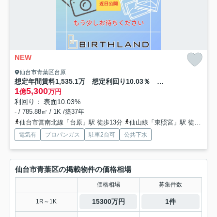
NEW
仙台市青葉区台原
想定年間賃料1,535.1万 想定利回り10.03％ RC
1
5,300
億
万円
利回り： 表面10.03%
- / 785.88㎡ / 1K /築37年
仙台市営南北線「台原」駅 徒歩13分
仙山線「東照宮」駅 徒歩14分
電気有
プロパンガス
駐車2台可
公共下水
仙台市青葉区の掲載物件の価格相場
価格相場
募集件数
15300万円
1件
1R～1K