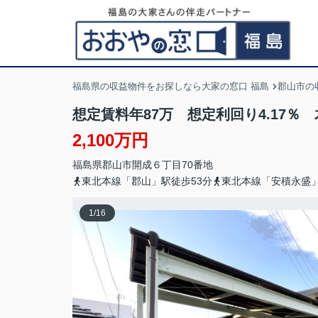
福島県の収益物件をお探しなら大家の窓口 福島
郡山市の
想定賃料年87万 想定利回り4.17％
2,100万円
福島県
郡山市
開成
６丁目70番地
東北本線「郡山」駅徒歩53分
東北本線「安積永盛」
1
/
16