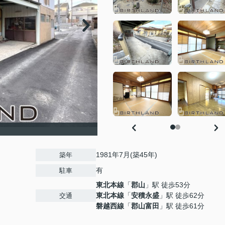
1981年7月(築45年)
築年
有
駐車
東北本線
「
郡山
」駅 徒歩53分
東北本線
「
安積永盛
」駅 徒歩62分
交通
磐越西線
「
郡山富田
」駅 徒歩61分