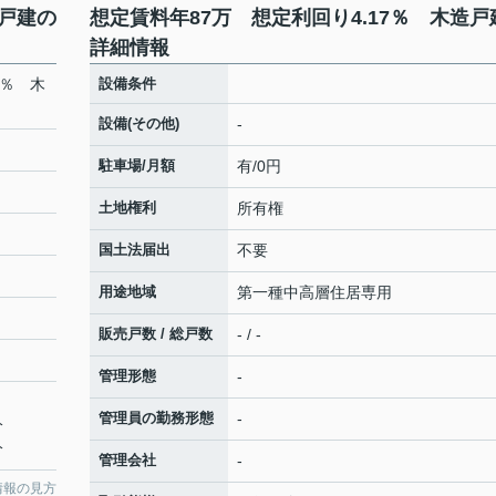
造戸建の
想定賃料年87万 想定利回り4.17％ 木造戸
詳細情報
7％ 木
設備条件
設備(その他)
-
駐車場/月額
有/0円
土地権利
所有権
国土法届出
不要
用途地域
第一種中高層住居専用
販売戸数 / 総戸数
- / -
管理形態
-
管理員の勤務形態
-
分
分
管理会社
-
情報の見方