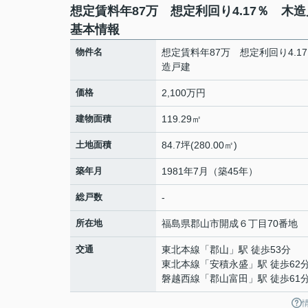
想定賃料年87万 想定利回り4.17％ 木
基本情報
物件名
想定賃料年87万 想定利回り4.1
造戸建
価格
2,100万円
建物面積
119.29㎡
土地面積
84.7坪(280.00㎡)
築年月
1981年7月（築45年）
総戸数
-
所在地
福島県
郡山市
開成
６丁目70番地
交通
東北本線
「
郡山
」駅 徒歩53分
東北本線
「
安積永盛
」駅 徒歩62
磐越西線
「
郡山富田
」駅 徒歩61