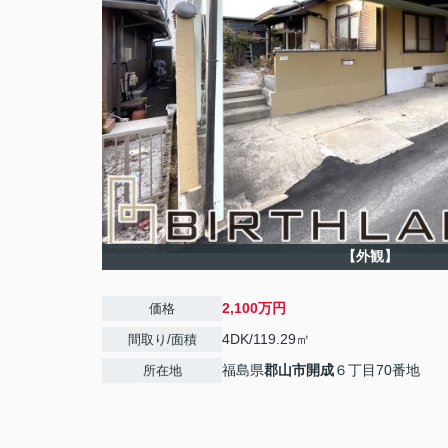
【外観】
2,100万円
価格
4DK/119.29㎡
間取り/面積
福島県
郡山市
開成
６丁目70番地
所在地