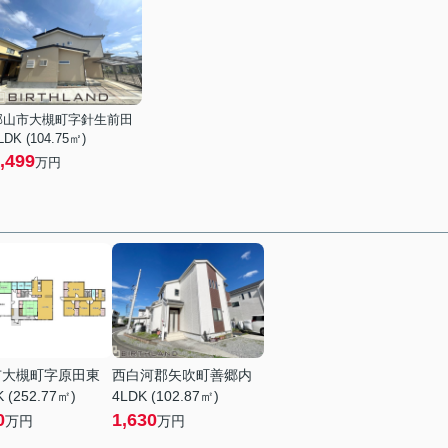
郡山市大槻町字針生前田
LDK (104.75㎡)
,499
万円
市大槻町字原田東
西白河郡矢吹町善郷内
 (252.77㎡)
4LDK (102.87㎡)
0
1,630
万円
万円