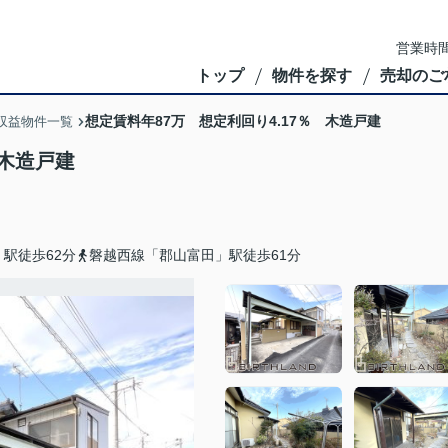
営業時間
トップ
物件を探す
売却のご
想定賃料年87万 想定利回り4.17％ 木造戸建
収益物件一覧
 木造戸建
駅徒歩62分
磐越西線「郡山富田」駅徒歩61分