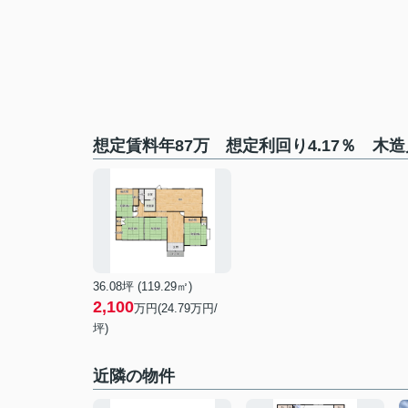
想定賃料年87万 想定利回り4.17％ 木
36.08坪 (119.29㎡)
2,100
万円(24.79万円/
坪)
近隣の物件