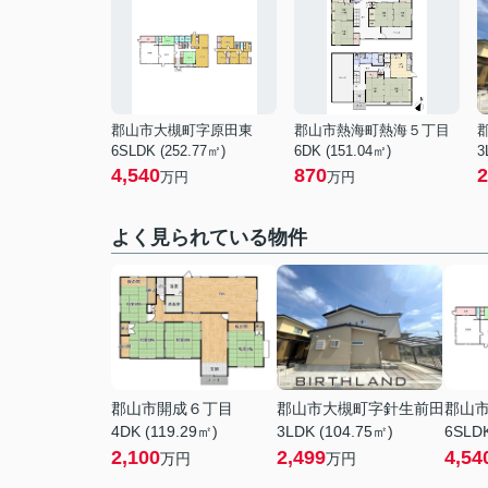
郡山市大槻町字原田東
郡山市熱海町熱海５丁目
6SLDK (252.77㎡)
6DK (151.04㎡)
3
4,540
870
2
万円
万円
よく見られている物件
郡山市開成６丁目
郡山市大槻町字針生前田
郡山
4DK (119.29㎡)
3LDK (104.75㎡)
6SLDK
2,100
2,499
4,54
万円
万円