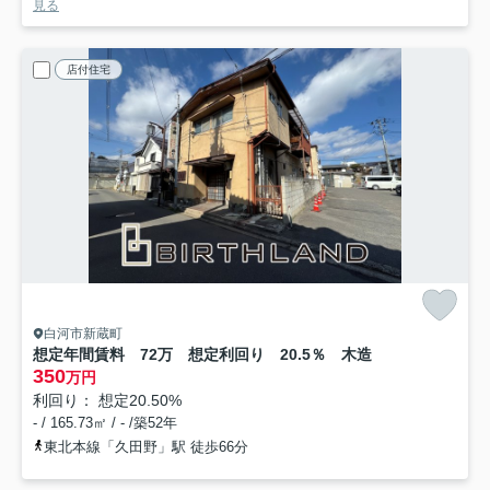
見る
店付住宅
白河市新蔵町
想定年間賃料 72万 想定利回り 20.5％ 木造
350
万円
利回り： 想定20.50%
- / 165.73㎡ / - /築52年
東北本線「久田野」駅 徒歩66分