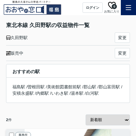
0
ログイン
お気に入り
東北本線 久田野駅の収益物件一覧
久田野駅
変更
販売中
変更
おすすめの駅
福島駅
/
曽根田駅
/
美術館図書館前駅
/
郡山駅
/
郡山富田駅
/
安積永盛駅
/
内郷駅
/
いわき駅
/
湯本駅
/
白河駅
2
件
事務所