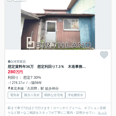
白河市双石
想定賃料年36万 想定利回り7.3％ 木造事務所・倉庫
280
万円
利回り： 想定7.30%
- / 274.17㎡ / - /築56年
東北本線「久田野」駅 徒歩46分
電気有
陽当り良好
閑静な住宅地
浄化槽排水
駅まで車で7分ほどで行けます！ローンやリフォーム、オプション見積
りなど様々なご相談をスタッフが丁寧にご案内・説明させてい...
もっと