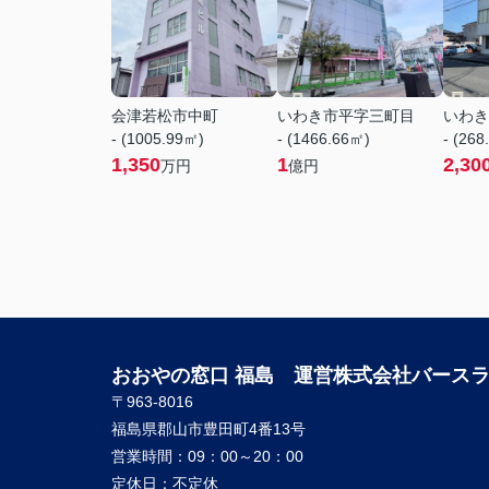
会津若松市中町
いわき市平字三町目
いわき
- (1005.99㎡)
- (1466.66㎡)
- (268
1,350
1
2,30
万円
億円
おおやの窓口 福島 運営株式会社バース
〒963-8016
福島県郡山市豊田町4番13号
営業時間：
09：00～20：00
定休日：
不定休