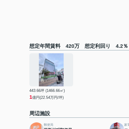
想定年間賃料 420万 想定利回り 4.
443.66坪 (1466.66㎡)
1
億円(22.54万円/坪)
周辺施設
郵便局
家