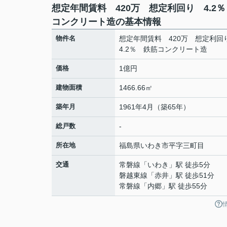
想定年間賃料 420万 想定利回り 4.2
コンクリート造の基本情報
物件名
想定年間賃料 420万 想定利
4.2％ 鉄筋コンクリート造
価格
1億円
建物面積
1466.66㎡
築年月
1961年4月（築65年）
総戸数
-
所在地
福島県
いわき市
平
字三町目
交通
常磐線
「
いわき
」駅 徒歩5分
磐越東線
「
赤井
」駅 徒歩51分
常磐線
「
内郷
」駅 徒歩55分