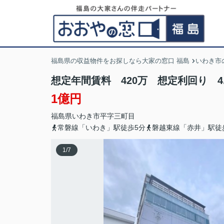
福島県の収益物件をお探しなら大家の窓口 福島
いわき市
想定年間賃料 420万 想定利回り 4
1億円
福島県
いわき市
平
字三町目
常磐線「いわき」駅徒歩5分
磐越東線「赤井」駅徒
1
/
7