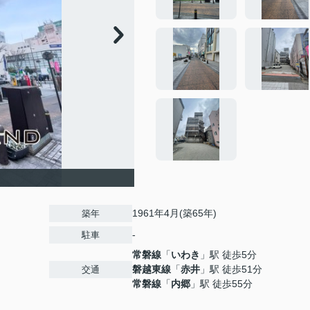
1961年4月(築65年)
築年
-
駐車
常磐線
「
いわき
」駅 徒歩5分
磐越東線
「
赤井
」駅 徒歩51分
交通
常磐線
「
内郷
」駅 徒歩55分