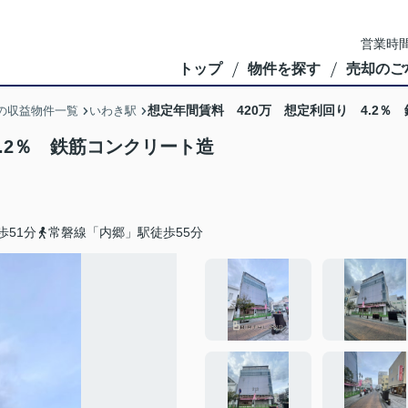
営業時間
トップ
物件を探す
売却のご
想定年間賃料 420万 想定利回り 4.2％
の収益物件一覧
いわき駅
.2％ 鉄筋コンクリート造
歩51分
常磐線「内郷」駅徒歩55分