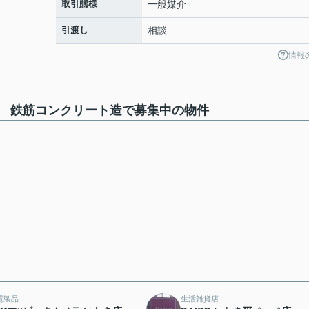
取引態様
一般媒介
引渡し
相談
情報
2％ 鉄筋コンクリート造で募集中の物件
電製品
生活雑貨店