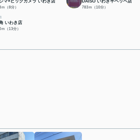
ジマ×ビックカメラ いわき店
DAISO いわき平ペッペ店
38ｍ（8分）
783ｍ（10分）
肉
角 いわき店
70ｍ（13分）