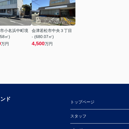
市小名浜中町境
会津若松市中央３丁目
.58㎡)
- (680.07㎡)
0
4,500
万円
万円
ランド
トップページ
スタッフ