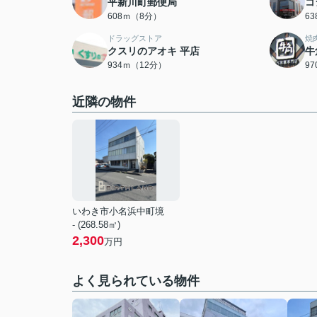
平新川町郵便局
コ
608ｍ（8分）
6
ドラッグストア
焼
クスリのアオキ 平店
牛
934ｍ（12分）
9
近隣の物件
いわき市小名浜中町境
- (268.58㎡)
2,300
万円
よく見られている物件