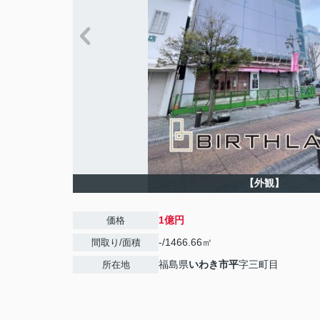
【外観】
1億円
価格
-/1466.66㎡
間取り/面積
福島県
いわき市
平
字三町目
所在地