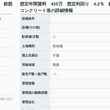
％ 鉄筋
想定年間賃料 420万 想定利回り 4.2％ 
コンクリート造の詳細情報
回り
設備条件
設備(その他)
-
駐車場/月額
-/-
土地権利
所有権
国土法届出
不要
用途地域
商業
販売戸数 / 総戸数
- / -
管理形態
-
管理員の勤務形態
-
情報の見方
管理会社
-