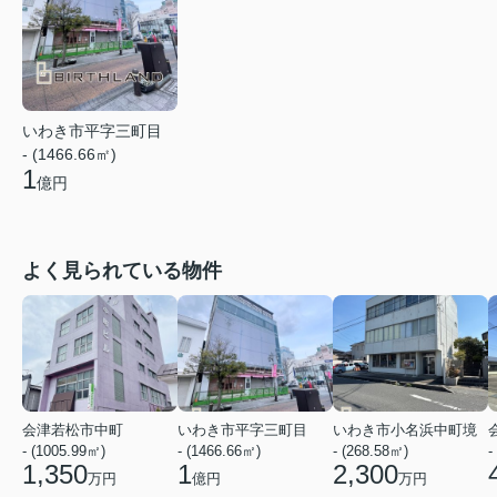
いわき市平字三町目
- (1466.66㎡)
1
億円
よく見られている物件
会津若松市中町
いわき市平字三町目
いわき市小名浜中町境
- (1005.99㎡)
- (1466.66㎡)
- (268.58㎡)
-
1,350
1
2,300
万円
億円
万円