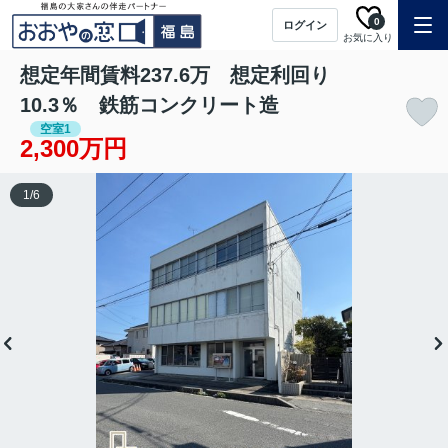
0
ログイン
お気に入り
想定年間賃料237.6万 想定利回り
10.3％ 鉄筋コンクリート造
空室1
2,300万円
1
/
6