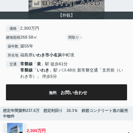
【外観】
2,300万円
価格
268.58㎡
-
建物面積
間取り
築55年
築年数
福島県
いわき市
小名浜
中町境
所在地
常磐線
「
泉
」駅 徒歩61分
交通
常磐線
「
いわき
」駅 バス48分 新常磐交通「支所前（い
わき市）」 停歩5分
お問い合わせ
無料
想定年間賃料237.6万 想定利回り 10.3％ 鉄筋コンクリート造の販売
中物件
2,300万円