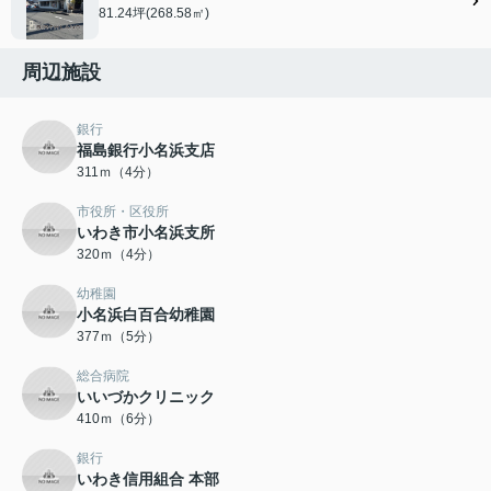
81.24坪(268.58㎡)
周辺施設
銀行
福島銀行小名浜支店
311ｍ（4分）
市役所・区役所
いわき市小名浜支所
320ｍ（4分）
幼稚園
小名浜白百合幼稚園
377ｍ（5分）
総合病院
いいづかクリニック
410ｍ（6分）
銀行
いわき信用組合 本部